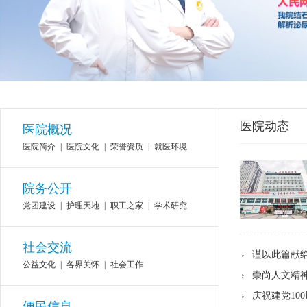
医院动态
医院概况
医院简介
|
医院文化
|
荣誉资质
|
就医环境
院务公开
党团建设
|
护理天地
|
职工之家
|
学术研究
社会交流
谨以此篇献
公益文化
|
各界关怀
|
社会工作
崇尚人文精神
庆祝建党10
便民信息