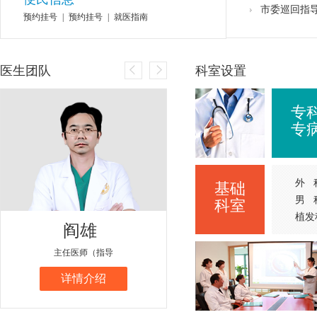
市委巡回指
预约挂号
|
预约挂号
|
就医指南
医生团队
科室设置
专
专
外 
基础
男 
科室
植发
阎雄
余建明
主任医师（指导
副主任医师
详情介绍
详情介绍